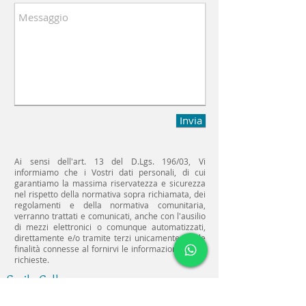
Invia
Ai sensi dell'art. 13 del D.Lgs. 196/03, Vi
informiamo che i Vostri dati personali, di cui
garantiamo la massima riservatezza e sicurezza
nel rispetto della normativa sopra richiamata, dei
regolamenti e della normativa comunitaria,
verranno trattati e comunicati, anche con l'ausilio
di mezzi elettronici o comunque automatizzati,
direttamente e/o tramite terzi unicamente per le
finalità connesse al fornirvi le informazioni da Voi
richieste.
Smile Gallery
Fissa un colsulto senza